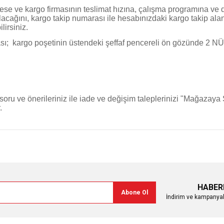
drese ve kargo firmasının teslimat hızına, çalışma programına v
ılacağını, kargo takip numarası ile hesabınızdaki kargo takip al
irsiniz.
urası; kargo poşetinin üstendeki şeffaf pencereli ön gözünde 2 
 soru ve önerileriniz ile iade ve değişim taleplerinizi "Mağazaya 
.
HABER
Abone Ol
İndirim ve kampanyal