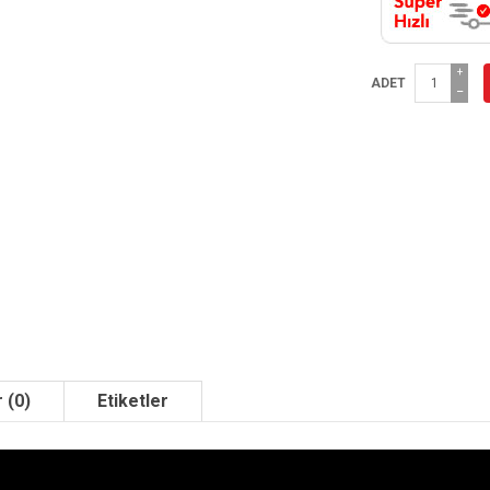
+
ADET
−
 (0)
Etiketler