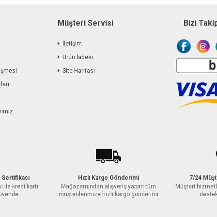
Müşteri Servisi
Bizi Taki
İletişim
Ürün İadesi
eşmesi
Site Haritası
ları
rimiz
 Sertifikası
Hızlı Kargo Gönderimi
7/24 Müşt
ı ile kredi kartı
Mağazamından alışveriş yapan tüm
Müşteri hizmetl
 güvende
müşterilerimize hızlı kargo gönderimi
destek