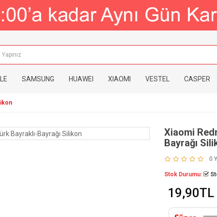
LE
SAMSUNG
HUAWEI
XIAOMI
VESTEL
CASPER
likon
Xiaomi Redm
Bayrağı Sili
0 
Stok Durumu:
St
19,90TL