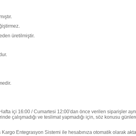
ıştır.
ğiştirmez.
en üretilmiştir.
udur.
edir.
 Hafta içi 16:00 / Cumartesi 12:00'dan önce verilen siparişler ayn
erinde çalışmadığı ve teslimat yapmadığı için, söz konusu günlerd
Kargo Entegrasyon Sistemi ile hesabınıza otomatik olarak aktar