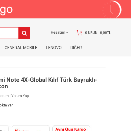
Hesabım
0 ÜRÜN - 0,00TL
GENERAL MOBILE
LENOVO
DIĞER
i Note 4X-Global Kılıf Türk Bayraklı-
kon
|
Yorum
Yorum Yap
okta var