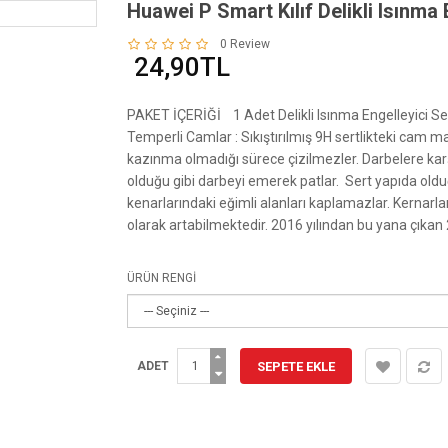
Huawei P Smart Kılıf Delikli Isınma 
0 Review
24,90TL
PAKET İÇERİĞİ 1 Adet Delikli Isınma Engelleyici S
Temperli Camlar : Sıkıştırılmış 9H sertlikteki cam ma
kazınma olmadığı sürece çizilmezler. Darbelere karş
olduğu gibi darbeyi emerek patlar. Sert yapıda oldu
kenarlarındaki eğimli alanları kaplamazlar. Kernarla
olarak artabilmektedir. 2016 yılından bu yana çıkan 2
ÜRÜN RENGİ
ADET